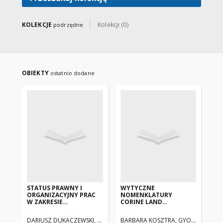
języku angielskim.
KOLEKCJE
Kolekcji (0)
podrzędne
OBIEKTY
ostatnio dodane
STATUS PRAWNY I
WYTYCZNE
Za
ORGANIZACYJNY PRAC
NOMENKLATURY
N-
W ZAKRESIE
CORINE LAND
URZĘDOWEGO
COVER.POZIOM 3
KARTOWANIA
(MIĘDZYNARODOWY)
DARIUSZ DUKACZEWSKI, ANNA MARKOWSKA
BARBARA KOSZTRA, GYÖRGY BÜTTN
Brz
TOPOGRAFICZNEGO