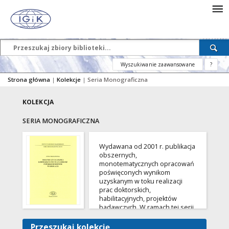
Wyszukiwanie zaawansowane
?
Strona główna
|
Kolekcje
|
Seria Monograficzna
KOLEKCJA
SERIA MONOGRAFICZNA
Wydawana od 2001 r. publikacja
obszernych,
monotematycznych opracowań
poświęconych wynikom
uzyskanym w toku realizacji
prac doktorskich,
habilitacyjnych, projektów
badawczych. W ramach tej serii,
ukazało się 14 tomów, z których
część jest opublikowana w
Przeszukaj kolekcję