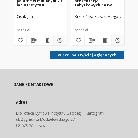
polarne w minionym 70-
prezentacja
w I
leciu Instytutu
zabytkowych nazw
Ka
Geodezji i Kartografii z
Pojezierza Wałeckiego
perspektywy
Cisak, Jan
Brzezińska-Klusek, Małgorzata
Miro
Cis
wspomnień
pracowników
rozdział
rozdział
roz
Więcej najczęściej oglądanych
DANE KONTAKTOWE
Adres
Biblioteka Cyfrowa Instytutu Geodezji i Kartografii
ul. Zygmunta Modzelewskiego 27
02-679 Warszawa