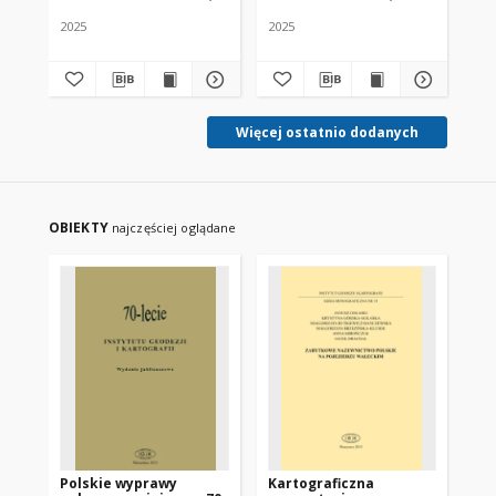
ORAZ MIERNICTWA W
2025
2025
KRAJACH UNII
ob
EUROPEJSKIEJ (POZA
POLSKĄ)I
EUROPEJSKIEGO
OBSZARU
GOSPODARCZEGO Tom I
Więcej ostatnio dodanych
OBIEKTY
najczęściej oglądane
Polskie wyprawy
Kartograficzna
Me