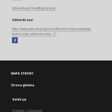
bibliotekacyfrowa@igik.edu.pl
Odwiedź nas!
http://www.igik.edu.pl/pl/osrodek-informacji-naukowej-
technicznej-i-ekonomicznej
Facebook
Link
zewnętrzny,
otworzy
się
w
nowej
MAPA STRONY
karcie
Strona główna
Kolekcje
Artykuły z czasopism