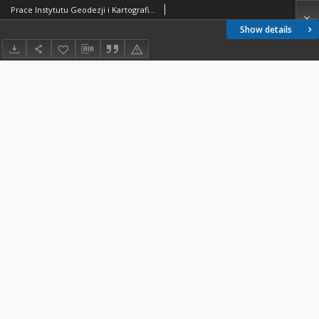
Prace Instytutu Geodezji i Kartografii 1958 t. 6 z. 1(13) - wprowadzenie
Show details