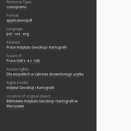
Resource Type:
czasopismo
Format:
application/pdf
Language:
pol
;
ros
;
eng
Relation:
Prace Instytutu Geodezji i Kartografii
Is part of:
Prace IGiK t. 4 z. 1(8)
Access rights:
Dla wszystkich w zakresie dozwolonego użytku
Rights holder:
Instytut Geodezji i Kartografii
Location of original object:
Biblioteka Instytutu Geodezji i Kartografii w
Warszawie