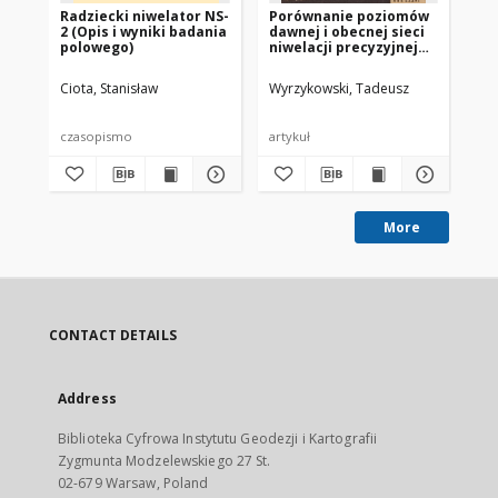
Radziecki niwelator NS-
Porównanie poziomów
Sp
2 (Opis i wyniki badania
dawnej i obecnej sieci
wy
polowego)
niwelacji precyzyjnej
ws
na zachodnich i
pi
północnych obszarach
zi
Ciota, Stanisław
Wyrzykowski, Tadeusz
Wyr
Polski
czasopismo
artykuł
cz
More
CONTACT DETAILS
Address
Biblioteka Cyfrowa Instytutu Geodezji i Kartografii
Zygmunta Modzelewskiego 27 St.
02-679 Warsaw, Poland