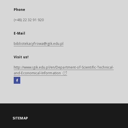
Phone
(+48) 22 32 91 920
E-Mail
bibliotekacyfrowa@igik.edu.pl
Visit us!
http://www.igik.edu.pl/en/Department-of-Scientific-Technical-
and-Economical-Information
Facebook
External
link,
will
open
in
a
SITEMAP
new
tab