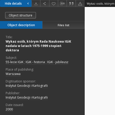
Hide details
Object structure
Object description
Files list
Title:
Wykaz osób, którym Rada Naukowa IGiK
nadała w latach 1975-1999 stopień
doktora
Subject:
55-lecie IGiK
;
IGiK - historia
;
IGiK - jubileusz
Place of publishing:
Warszawa
Digitisation sponsor:
Instytut Geodezji i Kartografii
Publisher:
Instytut Geodezji i Kartografii
Date issued:
2000