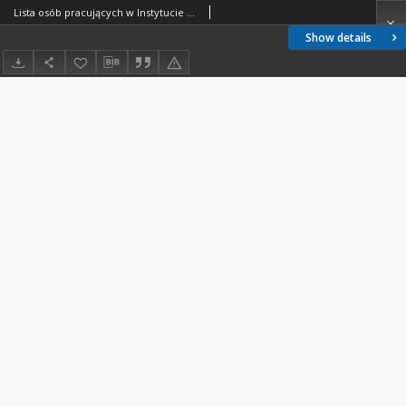
Lista osób pracujących w Instytucie dwa lata i więcej zestawiona według roku rozpoczęcia pracy
Show details