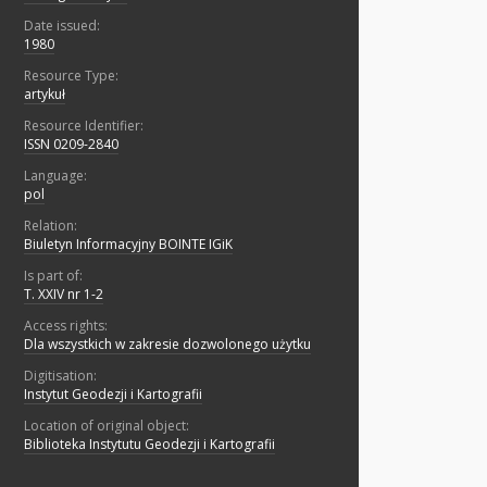
Date issued:
1980
Resource Type:
artykuł
Resource Identifier:
ISSN 0209-2840
Language:
pol
Relation:
Biuletyn Informacyjny BOINTE IGiK
Is part of:
T. XXIV nr 1-2
Access rights:
Dla wszystkich w zakresie dozwolonego użytku
Digitisation:
Instytut Geodezji i Kartografii
Location of original object:
Biblioteka Instytutu Geodezji i Kartografii