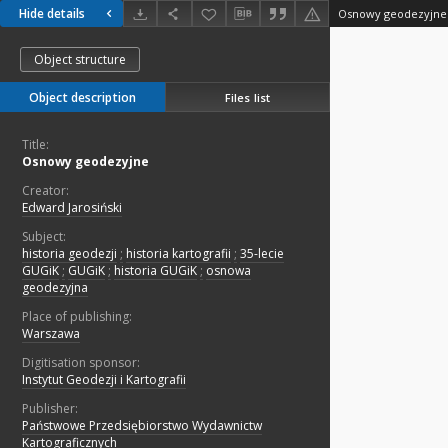
Hide details
Osnowy geodezyjne
Object structure
Object description
Files list
Title:
Osnowy geodezyjne
Creator:
Edward Jarosiński
Subject:
historia geodezji
;
historia kartografii
;
35-lecie
GUGiK
;
GUGiK
;
historia GUGiK
;
osnowa
geodezyjna
Place of publishing:
Warszawa
Digitisation sponsor:
Instytut Geodezji i Kartografii
Publisher:
Państwowe Przedsiębiorstwo Wydawnictw
Kartograficznych