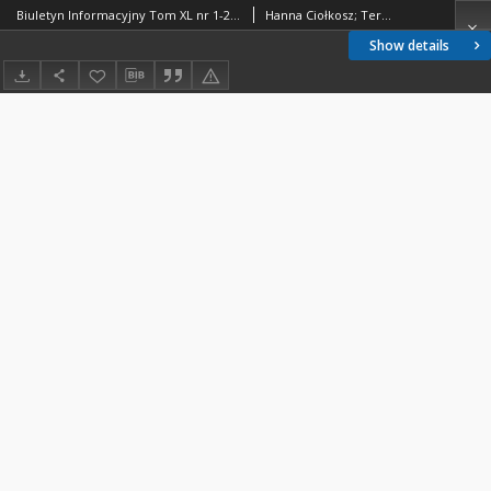
Biuletyn Informacyjny Tom XL nr 1-2 1995
Hanna Ciołkosz; Teresa Konarska; Stanisław Dąbrowski
Show details