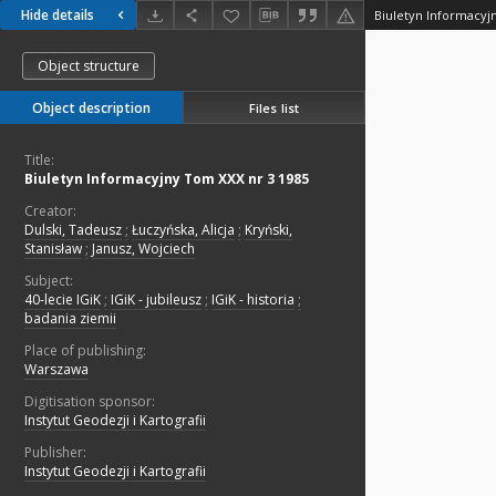
Hide details
Biuletyn Informacyj
Object structure
Object description
Files list
Title:
Biuletyn Informacyjny Tom XXX nr 3 1985
Creator:
Dulski, Tadeusz
;
Łuczyńska, Alicja
;
Kryński,
Stanisław
;
Janusz, Wojciech
Subject:
40-lecie IGiK
;
IGiK - jubileusz
;
IGiK - historia
;
badania ziemii
Place of publishing:
Warszawa
Digitisation sponsor:
Instytut Geodezji i Kartografii
Publisher:
Instytut Geodezji i Kartografii