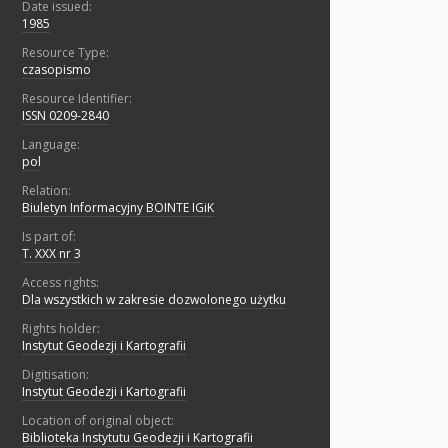
Date issued:
1985
Resource Type:
czasopismo
Resource Identifier:
ISSN 0209-2840
Language:
pol
Relation:
Biuletyn Informacyjny BOINTE IGiK
Is part of:
T. XXX nr 3
Access rights:
Dla wszystkich w zakresie dozwolonego użytku
Rights holder:
Instytut Geodezji i Kartografii
Digitisation:
Instytut Geodezji i Kartografii
Location of original object:
Biblioteka Instytutu Geodezji i Kartografii