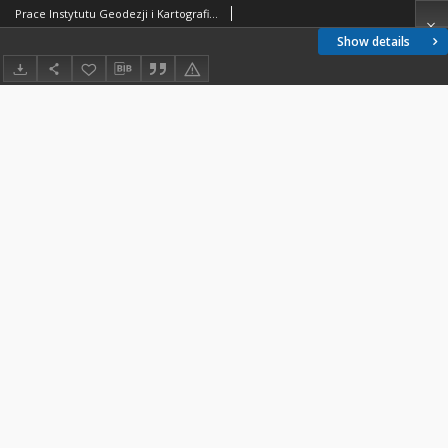
Prace Instytutu Geodezji i Kartografii 2001 z. 103 - wprowadzenie
Show details