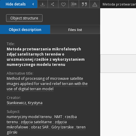
Hide details
Object structure
Object description
Files list
Title:
Metoda przetwarzania mikrofalowych
zdjęć satelitarnych terenów o
urozmaiconej rzeźbie z wykorzystaniem
numerycznego modelu terenu
Alternative title:
Method of processing of microwave satellite
images applied for varied relief terrain with the
use of digital terrain model
Creator:
Stankiewicz, Krystyna
Subject:
numeryczny model terenu
;
NMT
;
rzeźba
terenu
;
zdjęcia satelitarne
;
zdjęcia
mikrofalowe
;
obraz SAR
;
Góry Izerskie
;
teren
górski