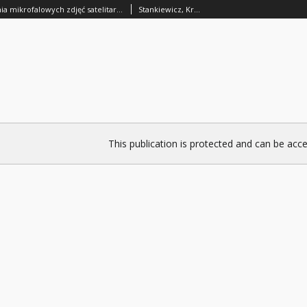
Metoda przetwarzania mikrofalowych zdjęć satelitarnych terenów o urozmaiconej rzeźbie z wykorzystaniem numerycznego modelu terenu
Stankiewicz, Krystyna
This publication is protected and can be acce