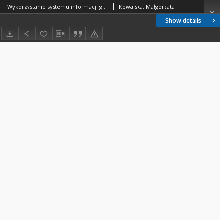
Wykorzystanie systemu informacji geograficznej w ocenie antropizacji i zagrożenia środowiska geograficznego obszaru silnie uprzemysłowionego
Kowalska, Małgorzata
Show details