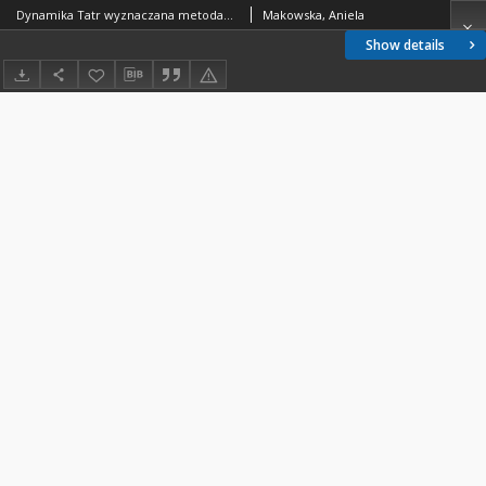
Dynamika Tatr wyznaczana metodami geodezyjnymi
Makowska, Aniela
Show details