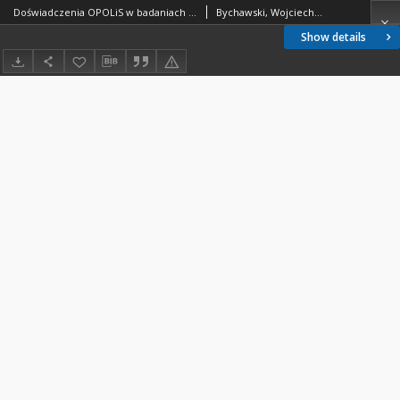
Doświadczenia OPOLiS w badaniach degradacji lasów za pomocą teledetekcji lotniczej i satelitarnej
Bychawski, Wojciech; Ciołkosz, Andrzej; Iracka, Maria; Zawiła-Niedźwiecki, Tomasz
Show details