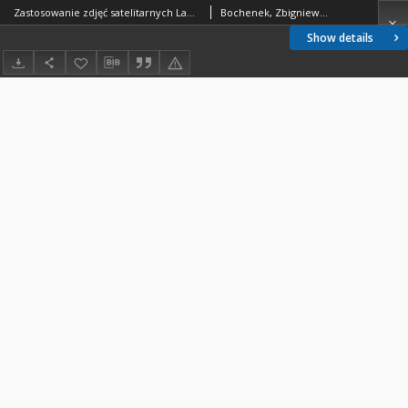
Zastosowanie zdjęć satelitarnych Landsat Thematic Mapper do klasyfikacji terenów miejskich
Bochenek, Zbigniew; Poławski, F. Zenon
Show details