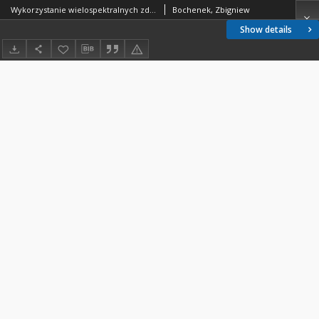
Wykorzystanie wielospektralnych zdjęć lotniczych do klasyfikacji niektórych gatunków roślin uprawnych
Bochenek, Zbigniew
Show details