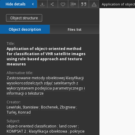
Hide details
Object structure
Object description
Files list
Title:
Application of object-oriented method
for classification of VHR satellite images
using rule-based approach and texture
measures
Alternative title:
Zastosowanie metody obiektowej klasyfikacji
wysokorozdzielczych zdjęć satelitarnych z
wykorzystaniem podejścia parametrycznego i
informacji o teksturze
Creator:
Lewiński, Stanisław
;
Bochenek, Zbigniew
;
Turlej, Konrad
Subject:
object-oriented classification
;
land cover
;
KOMPSAT 2
;
klasyfikacja obiektowa
;
pokrycie