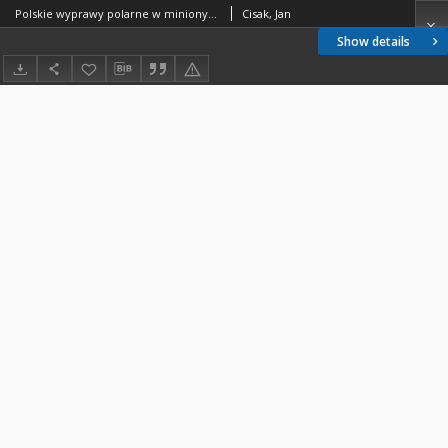
Polskie wyprawy polarne w minionym 70-leciu Instytutu Geodezji i Kartografii z perspektywy wspomnień pracowników
Cisak, Jan
Show details