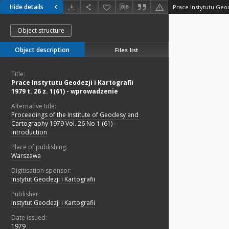
Hide details
Object structure
Object description
Files list
Title:
Prace Instytutu Geodezji i Kartografii
1979 t. 26 z. 1(61) - wprowadzenie
Alternative title:
Proceedings of the Institute of Geodesy and
Cartography 1979 Vol. 26 No 1 (61) -
introduction
Place of publishing:
Warszawa
Digitisation sponsor:
Instytut Geodezji i Kartografii
Publisher:
Instytut Geodezji i Kartografii
Date issued:
1979