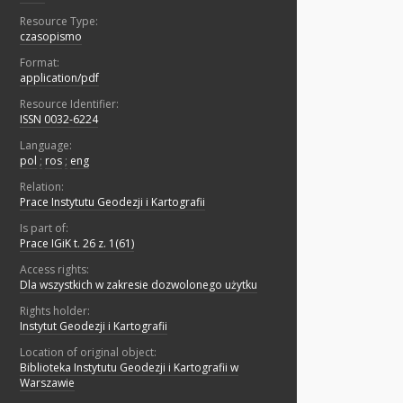
Resource Type:
czasopismo
Format:
application/pdf
Resource Identifier:
ISSN 0032-6224
Language:
pol
;
ros
;
eng
Relation:
Prace Instytutu Geodezji i Kartografii
Is part of:
Prace IGiK t. 26 z. 1(61)
Access rights:
Dla wszystkich w zakresie dozwolonego użytku
Rights holder:
Instytut Geodezji i Kartografii
Location of original object:
Biblioteka Instytutu Geodezji i Kartografii w
Warszawie