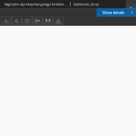
Algorytm aproksymacyjnego kreślenia linii prostych koordynatografem automatycznym
Gaździcki, Jerzy
Show details