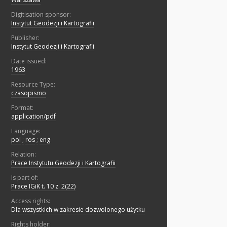
Digitisation sponsor:
Instytut Geodezji i Kartografii
Publisher:
Instytut Geodezji i Kartografii
Date issued:
1963
Resource Type:
czasopismo
Format:
application/pdf
Language:
pol
;
ros
;
eng
Relation:
Prace Instytutu Geodezji i Kartografii
Is part of:
Prace IGiK t. 10 z. 2(22)
Access rights:
Dla wszystkich w zakresie dozwolonego użytku
Rights holder: