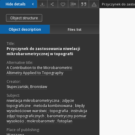
Hide details
Object structure
Object description
Files list
Title:
Przyczynek do zastosowania niwelacji
mikrobarometrycznej w topografii
Alternative title:
A Contribution to the Microbarometric
Altimetry Applied to Topography
Creator:
Słupeczański, Bronisław
Subject:
niwelacja mikrobarometryczna
;
zdjęcie
topograficzne
;
metoda kombinowana
;
błędy
wysokościowe warstwic
;
topografia
;
instrukcja
zdjęć topograficznych
;
barometryczny pomiar
wysokości
;
mokrobarometr
;
fotoplan
Place of publishing:
Warszawa