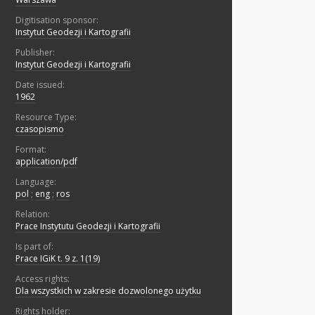
Digitisation sponsor:
Instytut Geodezji i Kartografii
Publisher:
Instytut Geodezji i Kartografii
Date issued:
1962
Resource Type:
czasopismo
Format:
application/pdf
Language:
pol
;
eng
;
ros
Relation:
Prace Instytutu Geodezji i Kartografii
Is part of:
Prace IGiK t. 9 z. 1(19)
Access rights:
Dla wszystkich w zakresie dozwolonego użytku
Rights holder: