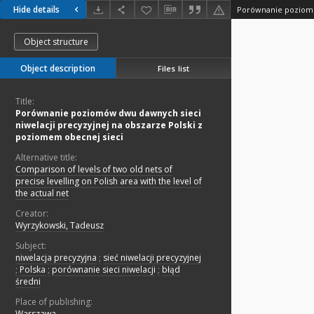
Hide details
Object structure
Object description
Files list
Title:
Porównanie poziomów dwu dawnych sieci
niwelacji precyzyjnej na obszarze Polski z
poziomem obecnej sieci
Alternative title:
Comparison of levels of two old nets of
precise levelling on Polish area with the level of
the actual net
Creator:
Wyrzykowski, Tadeusz
Subject:
niwelacja precyzyjna
;
sieć niwelacji precyzyjnej
;
Polska
;
porównanie sieci niwelacji
;
błąd
średni
Place of publishing:
Warszawa