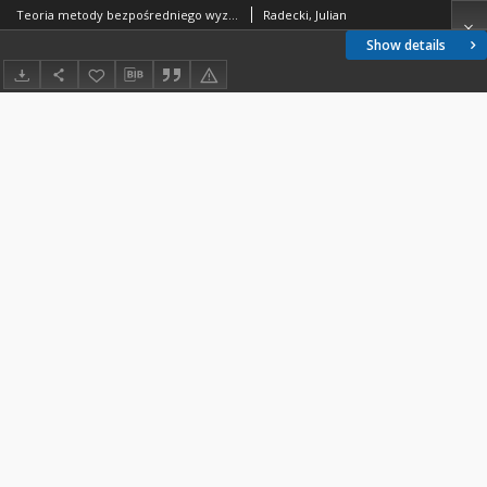
Teoria metody bezpośredniego wyznaczenia różnic długości geograficznych
Radecki, Julian
Show details