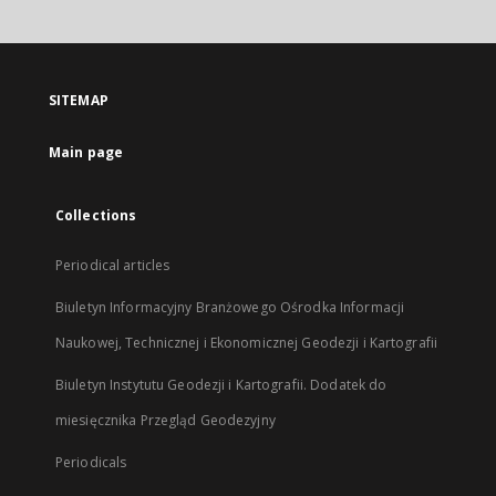
will
open
in
a
SITEMAP
new
tab
Main page
Collections
Periodical articles
Biuletyn Informacyjny Branżowego Ośrodka Informacji
Naukowej, Technicznej i Ekonomicznej Geodezji i Kartografii
Biuletyn Instytutu Geodezji i Kartografii. Dodatek do
miesięcznika Przegląd Geodezyjny
Periodicals