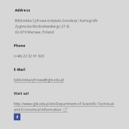
Address
Biblioteka Cyfrowa Instytutu Geodezji i Kartografii
Zygmunta Modzelewskiego 27 St.
02-679 Warsaw, Poland
Phone
(+48) 22 32 91 920
E-Mail
bibliotekacyfrowa@igik.edu.pl
Visit us!
http://www.igik.edu.pl/en/Department-of-Scientific-Technical-
and-Economical-Information
Facebook
External
link,