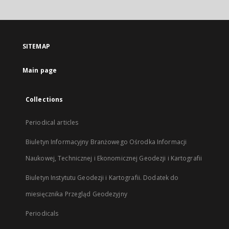
will
open
in
a
SITEMAP
new
tab
Main page
Collections
Periodical articles
Biuletyn Informacyjny Branżowego Ośrodka Informacji
Naukowej, Technicznej i Ekonomicznej Geodezji i Kartografii
Biuletyn Instytutu Geodezji i Kartografii. Dodatek do
miesięcznika Przegląd Geodezyjny
Periodicals