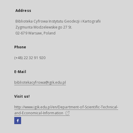
Address
Biblioteka Cyfrowa Instytutu Geodezji i Kartografii
Zygmunta Modzelewskiego 27 St.
02-679 Warsaw, Poland
Phone
(+48) 22 32 91 920
E-Mail
bibliotekacyfrowa@igik.edu.pl
Visit us!
http://www.igik.edu.pl/en/Department-of-Scientific-Technical-
and-Economical-Information
Facebook
External
link,