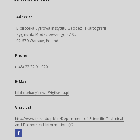
Address
Biblioteka Cyfrowa Instytutu Geodezji i Kartografii
Zygmunta Modzelewskiego 27 St.
02-679 Warsaw, Poland
Phone
(+48) 22 32 91 920
E-Mail
bibliotekacyfrowa@igik.edu.pl
Visit us!
http://www.igik.edu.pl/en/Department-of-Scientific-Technical-
and-Economical-Information
Facebook
External