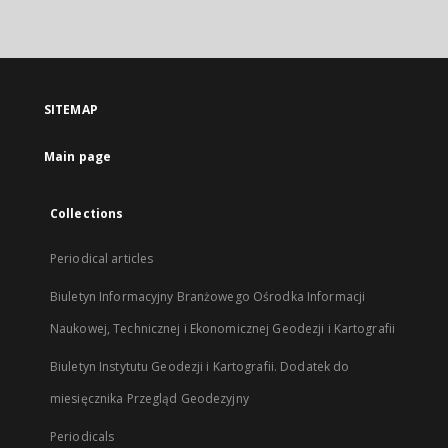
link,
will
open
in
a
SITEMAP
new
tab
Main page
Collections
Periodical articles
Biuletyn Informacyjny Branżowego Ośrodka Informacji
Naukowej, Technicznej i Ekonomicznej Geodezji i Kartografii
Biuletyn Instytutu Geodezji i Kartografii. Dodatek do
miesięcznika Przegląd Geodezyjny
Periodicals