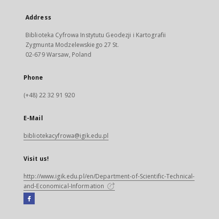
Address
Biblioteka Cyfrowa Instytutu Geodezji i Kartografii
Zygmunta Modzelewskiego 27 St.
02-679 Warsaw, Poland
Phone
(+48) 22 32 91 920
E-Mail
bibliotekacyfrowa@igik.edu.pl
Visit us!
http://www.igik.edu.pl/en/Department-of-Scientific-Technical-
and-Economical-Information
Facebook
External
link,