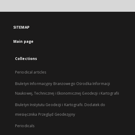
will
open
in
a
SITEMAP
new
tab
Main page
Collections
Periodical articles
Biuletyn Informacyjny Branżowego Ośrodka Informacji
Naukowej, Technicznej i Ekonomicznej Geodezji i Kartografii
Biuletyn Instytutu Geodezji i Kartografii. Dodatek do
miesięcznika Przegląd Geodezyjny
Periodicals