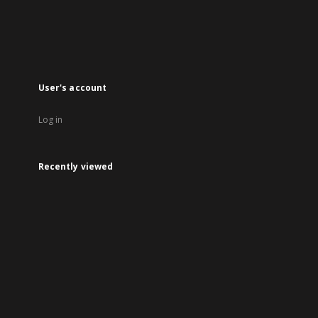
in
a
new
tab
User's account
Log in
Recently viewed