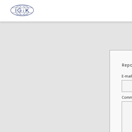
Repo
E-mail
Comm