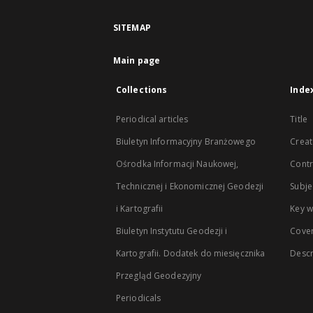
SITEMAP
Main page
Collections
Inde
Periodical articles
Title
Biuletyn Informacyjny Branżowego
Creat
Ośrodka Informacji Naukowej,
Contr
Technicznej i Ekonomicznej Geodezji
Subje
i Kartografii
Key 
Biuletyn Instytutu Geodezji i
Cove
Kartografii. Dodatek do miesięcznika
Descr
Przegląd Geodezyjny
Periodicals