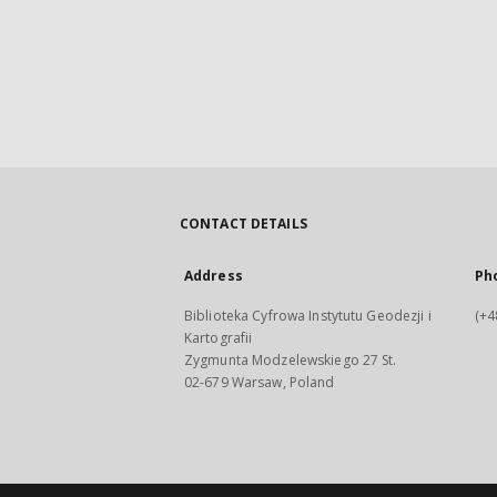
CONTACT DETAILS
Address
Ph
Biblioteka Cyfrowa Instytutu Geodezji i
(+4
Kartografii
Zygmunta Modzelewskiego 27 St.
02-679 Warsaw, Poland