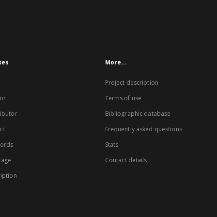
xes
More...
Project description
or
Terms of use
ibutor
Bibliographic database
ct
Frequently asked questions
words
Stats
rage
Contact details
iption