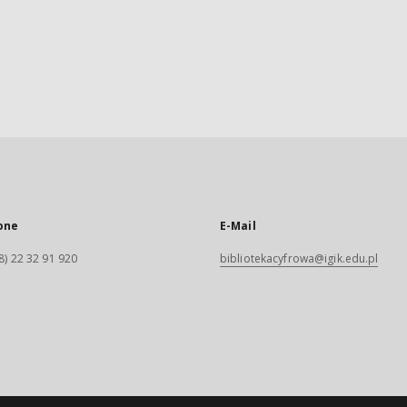
one
E-Mail
8) 22 32 91 920
bibliotekacyfrowa@igik.edu.pl