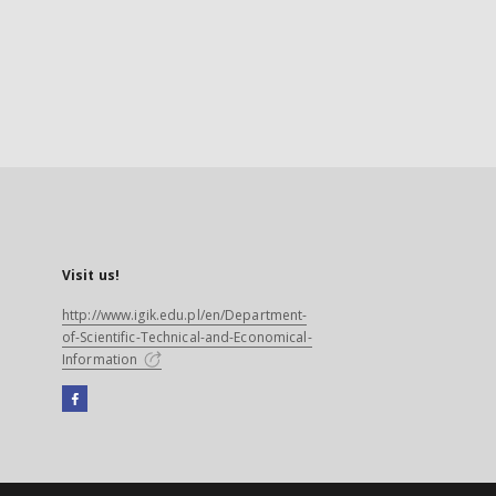
Visit us!
http://www.igik.edu.pl/en/Department-
of-Scientific-Technical-and-Economical-
Information
Facebook
External
link,
will
open