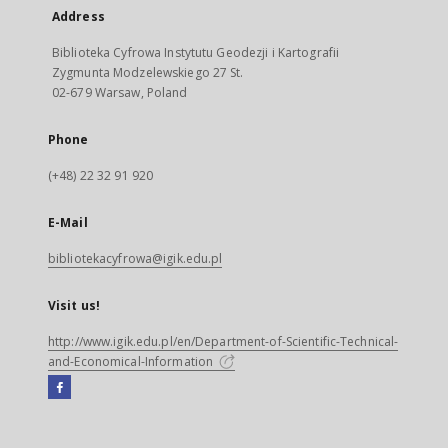
Address
Biblioteka Cyfrowa Instytutu Geodezji i Kartografii
Zygmunta Modzelewskiego 27 St.
02-679 Warsaw, Poland
Phone
(+48) 22 32 91 920
E-Mail
bibliotekacyfrowa@igik.edu.pl
Visit us!
http://www.igik.edu.pl/en/Department-of-Scientific-Technical-
and-Economical-Information
Facebook
External
link,
will