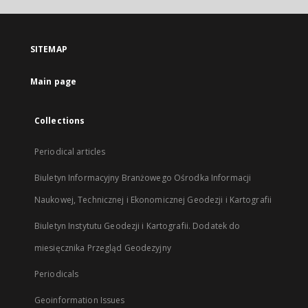
open
in
a
SITEMAP
new
tab
Main page
Collections
Periodical articles
Biuletyn Informacyjny Branżowego Ośrodka Informacji
Naukowej, Technicznej i Ekonomicznej Geodezji i Kartografii
Biuletyn Instytutu Geodezji i Kartografii. Dodatek do
miesięcznika Przegląd Geodezyjny
Periodicals
Geoinformation Issues