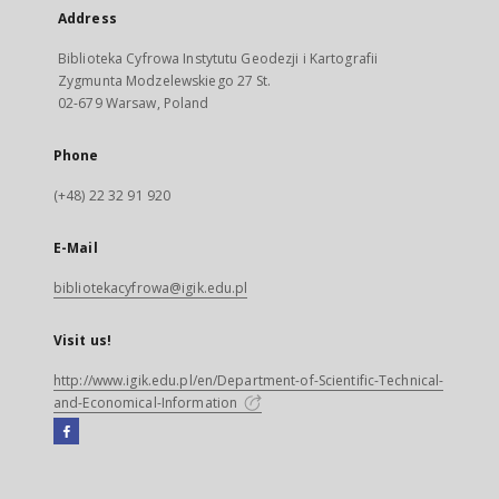
Address
Biblioteka Cyfrowa Instytutu Geodezji i Kartografii
Zygmunta Modzelewskiego 27 St.
02-679 Warsaw, Poland
Phone
(+48) 22 32 91 920
E-Mail
bibliotekacyfrowa@igik.edu.pl
Visit us!
http://www.igik.edu.pl/en/Department-of-Scientific-Technical-
and-Economical-Information
Facebook
External
link,
will