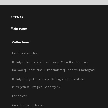
open
in
a
SITEMAP
new
tab
Main page
Collections
Periodical articles
Biuletyn Informacyjny Branżowego Ośrodka Informacji
Naukowej, Technicznej i Ekonomicznej Geodezji i Kartografii
Biuletyn Instytutu Geodezji i Kartografii. Dodatek do
miesięcznika Przegląd Geodezyjny
Periodicals
Geoinformation Issues