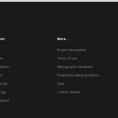
xes
More...
Project description
or
Terms of use
ibutor
Bibliographic database
ct
Frequently asked questions
words
Stats
rage
Contact details
iption