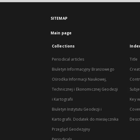
SITEMAP
Main page
Collections
Inde
Periodical articles
Title
Biuletyn Informacyjny Branżowego
Creat
Ośrodka Informacji Naukowej,
Contr
Technicznej i Ekonomicznej Geodezji
Subje
i Kartografii
Key 
Biuletyn Instytutu Geodezji i
Cove
Kartografii. Dodatek do miesięcznika
Descr
Przegląd Geodezyjny
Periodicals