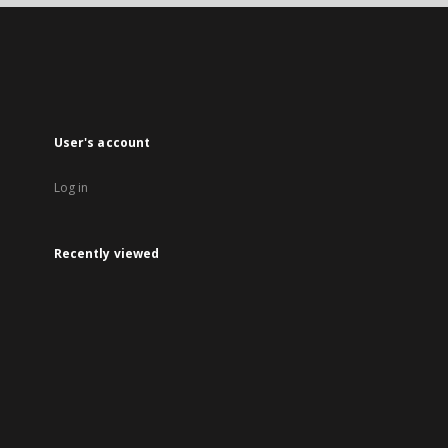
open
in
a
new
tab
User's account
Log in
Recently viewed