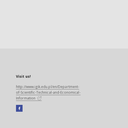
Visit us!
http://www.igik.edu.pl/en/Department-
of-Scientific-Technical-and-Economical-
Information
Facebook
External
link,
will