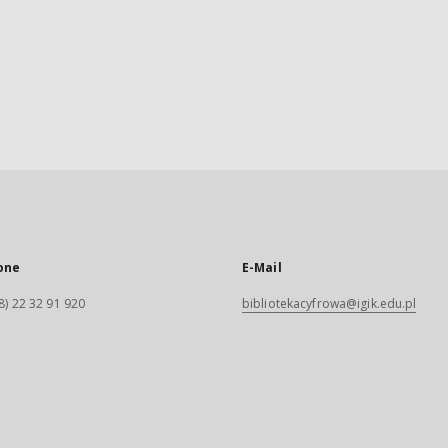
one
E-Mail
8) 22 32 91 920
bibliotekacyfrowa@igik.edu.pl