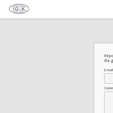
Repo
dla 
E-mail
Comm