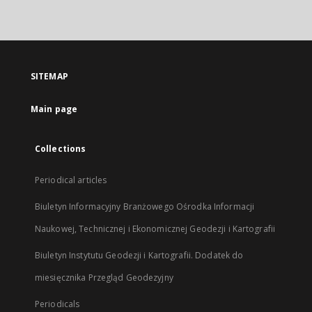
link,
will
open
in
a
SITEMAP
new
tab
Main page
Collections
Periodical articles
Biuletyn Informacyjny Branżowego Ośrodka Informacji
Naukowej, Technicznej i Ekonomicznej Geodezji i Kartografii
Biuletyn Instytutu Geodezji i Kartografii. Dodatek do
miesięcznika Przegląd Geodezyjny
Periodicals