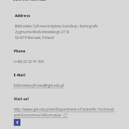
Address
Biblioteka Cyfrowa Instytutu Geodezji i Kartografii
Zygmunta Modzelewskiego 27 St.
02-679 Warsaw, Poland
Phone
(+48) 22 32 91 920
E-Mail
bibliotekacyfrowa@igik.edu.pl
Visit us!
http://www.igik.edu.pl/en/Department-of-Scientific-Technical-
and-Economical-Information
Facebook
External