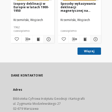
Izopory deklinacji w
Sposoby wykazywania
Ma
Europie w latach 1900-
deklinacji
ro
1950
magnetycznej na
mapach
topograficznych
Krzemiński, Wojciech
Krzemiński, Wojciech
Krz
1962
czasopismo
czasopismo
cz
Więcej
DANE KONTAKTOWE
Adres
Biblioteka Cyfrowa Instytutu Geodezji i Kartografii
ul. Zygmunta Modzelewskiego 27
02-679 Warszawa