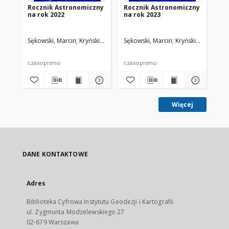
Rocznik Astronomiczny
Rocznik Astronomiczny
Wp
na rok 2022
na rok 2023
gw
wy
po
Sękowski, Marcin
Kryński, Jan. Red.
Sękowski, Marcin
Kryński, Jan. Red.
Sęk
czasopismo
czasopismo
pra
Więcej
DANE KONTAKTOWE
Adres
Biblioteka Cyfrowa Instytutu Geodezji i Kartografii
ul. Zygmunta Modzelewskiego 27
02-679 Warszawa