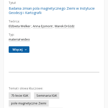
Tytuł:
Badania zmian pola magnetycznego Ziemi w Instytucie
Geodezji i Kartografii
Twórca:
Elżbieta Welker
;
Anna Ejsmont
;
Marek Dróżdż
Typ:
materiał wideo
Więcej
Temat i słowa kluczowe:
75-lecie IGiK
Seminaria IGiK
pole magnetyczne Ziemi