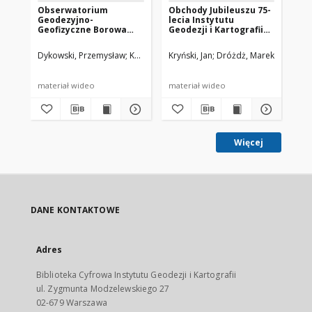
Obserwatorium
Obchody Jubileuszu 75-
Te
Geodezyjno-
lecia Instytutu
w I
Geofizyczne Borowa
Geodezji i Kartografii
Ka
Góra - przeszłość,
cz. 2 - Centrum
teraźniejszość i
Geodezji i Geodynamiki
Dykowski, Przemysław
Kryński, Jan
Kryński, Jan
Sękowski, Marcin
Dróżdż, Marek
Dróżdż, Marek
Dykowsk
Dąb
przyszłość
202
materiał wideo
materiał wideo
mat
Więcej
DANE KONTAKTOWE
Adres
Biblioteka Cyfrowa Instytutu Geodezji i Kartografii
ul. Zygmunta Modzelewskiego 27
02-679 Warszawa