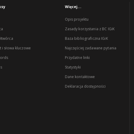
ksy
Więcej...
Opis projektu
ca
Zasady korzystania z BC IGiK
łtwórca
Baza bibliograficzna IGiK
 i słowa kluczowe
Najczęściej zadawane pytania
words
Przydatne linki
es
Statystyki
Dane kontaktowe
Deklaracja dostępności