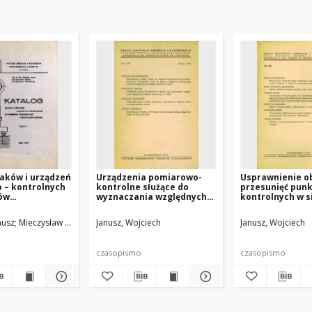
aków i urządzeń
Urządzenia pomiarowo-
Usprawnienie ob
 – kontrolnych
kontrolne służące do
przesunięć pun
ów
wyznaczania względnych
kontrolnych w s
czeń i
odkształceń budowli
geodezyjnych, d
ń budowli -
opracowane w IGiK
pomiarów odksz
nusz
Kołodziejczyk
Mieczysław Smółka
Janusz, Wojciech
Mieczysław Kołodziejczyk
Janusz, Wojciech
czasopismo
czasopismo