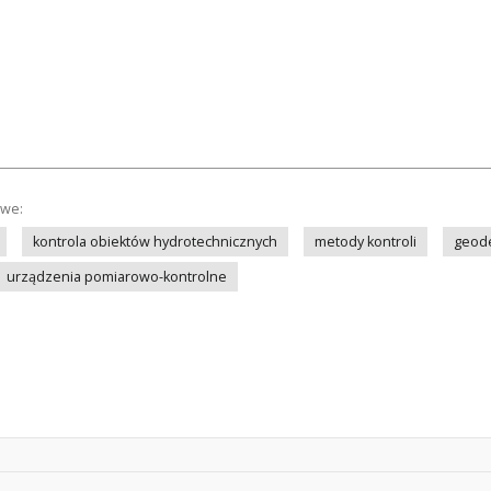
owe:
kontrola obiektów hydrotechnicznych
metody kontroli
geode
urządzenia pomiarowo-kontrolne