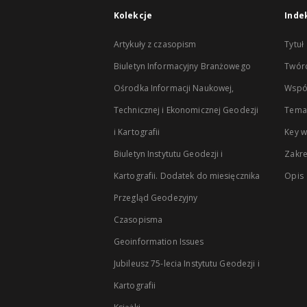
Kolekcje
Inde
Artykuły z czasopism
Tytuł
Biuletyn Informacyjny Branżowego
Twór
Ośrodka Informacji Naukowej,
Wspó
Technicznej i Ekonomicznej Geodezji
Temat
i Kartografii
Key 
Biuletyn Instytutu Geodezji i
Zakr
Kartografii. Dodatek do miesięcznika
Opis
Przegląd Geodezyjny
Czasopisma
Geoinformation Issues
Jubileusz 75-lecia Instytutu Geodezji i
Kartografii