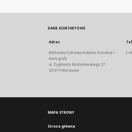
DANE KONTAKTOWE
Adres
Te
Biblioteka Cyfrowa Instytutu Geodezji i
(+4
Kartografii
ul. Zygmunta Modzelewskiego 27
02-679 Warszawa
MAPA STRONY
Strona główna