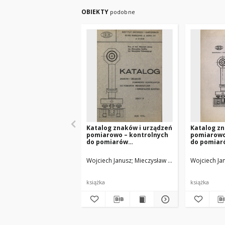
OBIEKTY
podobne
Katalog znaków i urządzeń
Katalog zn
pomiarowo – kontrolnych
pomiarowo
do pomiarów
do pomiar
przemieszczeń i
przemiesz
odkształceń budowli -
odkształce
Wojciech Janusz
Mieczysław Smółka
Wojciech Ja
Mieczysław 
Zeszyt B
Zeszyt A
książka
książka