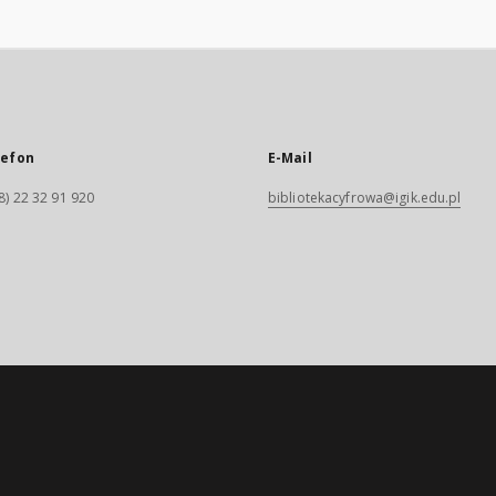
lefon
E-Mail
8) 22 32 91 920
bibliotekacyfrowa@igik.edu.pl