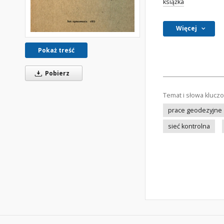
książka
Więcej
Pokaż treść
Pobierz
Temat i słowa klucz
prace geodezyjne
sieć kontrolna