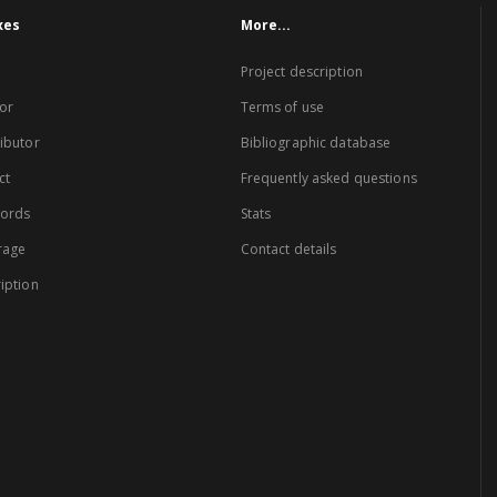
xes
More...
Project description
or
Terms of use
ibutor
Bibliographic database
ct
Frequently asked questions
words
Stats
rage
Contact details
iption