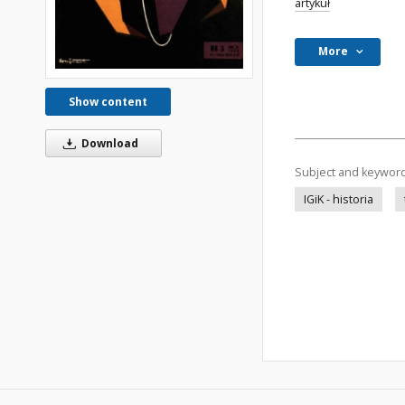
artykuł
More
Show content
Download
Subject and keywor
IGiK - historia