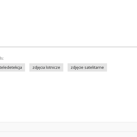
ds:
teledetekcja
zdjęcia lotnicze
zdjęcie satelitarne