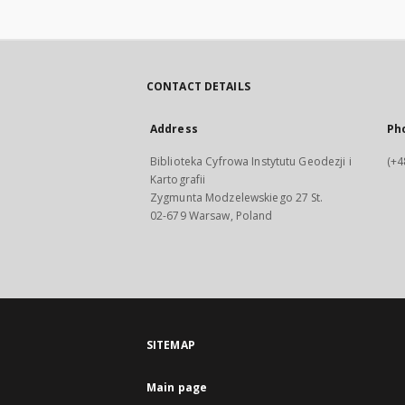
CONTACT DETAILS
Address
Ph
Biblioteka Cyfrowa Instytutu Geodezji i
(+4
Kartografii
Zygmunta Modzelewskiego 27 St.
02-679 Warsaw, Poland
SITEMAP
Main page