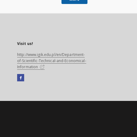
Visit us!
http://www.igik.edu.pl/en/Department-
of-Scientific-Technical-and-Economical-
Information
Facebook
External
link,
will
open
in
a
new
tab