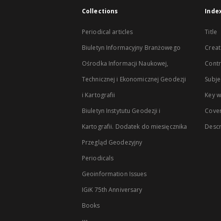
Collections
Inde
Periodical articles
Title
Biuletyn Informacyjny Branżowego
Creat
Ośrodka Informacji Naukowej,
Contr
Technicznej i Ekonomicznej Geodezji
Subje
i Kartografii
Key 
Biuletyn Instytutu Geodezji i
Cove
Kartografii. Dodatek do miesięcznika
Descr
Przegląd Geodezyjny
Periodicals
Geoinformation Issues
IGiK 75th Anniversary
Books
...