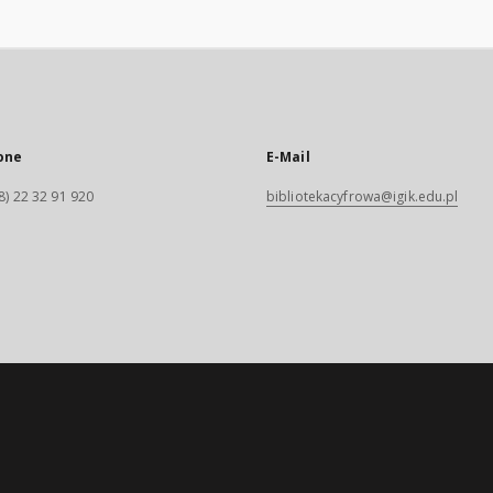
one
E-Mail
8) 22 32 91 920
bibliotekacyfrowa@igik.edu.pl