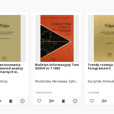
 zastosowania
Biuletyn Informacyjny Tom
Trendy rozwoju
 metod analizy
XXXVII nr 1 1992
fotogrametrii
litarnych w
Geodezji i
i
ndrzej
 Małgorata
Fedorowicz-Jackowski, Witold
Wodzińska, Mirosława
Domański, Jacek
Żyliński, Andrzej
Kędziora, Włodzimi
Kaczyński, Romua
czasopismo
rozdział