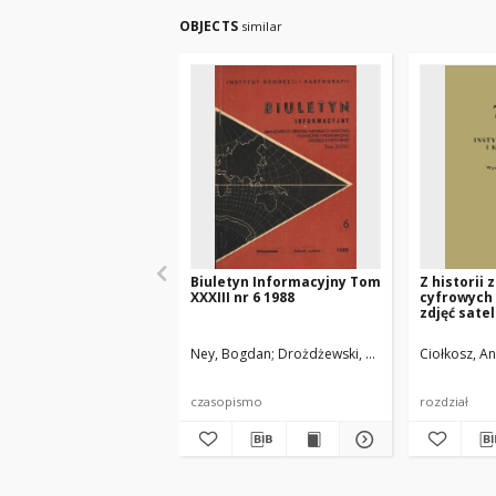
OBJECTS
similar
Biuletyn Informacyjny Tom
Z historii
XXXIII nr 6 1988
cyfrowych
zdjęć sate
Instytucie 
Kartografi
Ney, Bogdan
Drożdżewski, Zbigniew
Ciołkosz, A
Kowalska,
czasopismo
rozdział