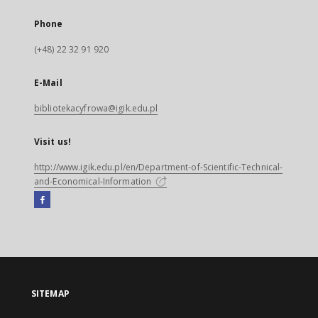
Phone
(+48) 22 32 91 920
E-Mail
bibliotekacyfrowa@igik.edu.pl
Visit us!
http://www.igik.edu.pl/en/Department-of-Scientific-Technical-
and-Economical-Information
Facebook
External
link,
will
open
in
a
SITEMAP
new
tab