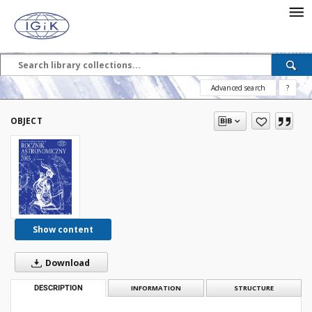
Advanced search
?
OBJECT
Show content
Download
DESCRIPTION
INFORMATION
STRUCTURE