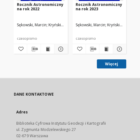
Rocznik Astronomiczny
Rocznik Astronomiczny
Wp
na rok 2022
na rok 2023
gw
wy
po
Sękowski, Marcin
Kryński, Jan. Red.
Sękowski, Marcin
Kryński, Jan. Red.
Sęk
czasopismo
czasopismo
pra
Więcej
DANE KONTAKTOWE
Adres
Biblioteka Cyfrowa Instytutu Geodezji i Kartografii
ul. Zygmunta Modzelewskiego 27
02-679 Warszawa