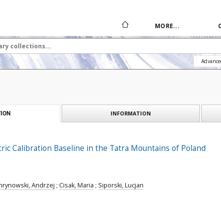
MORE...
Advance
INFORMATION
ION
tric Calibration Baseline in the Tatra Mountains of Poland
hrynowski, Andrzej
;
Cisak, Maria
;
Siporski, Lucjan