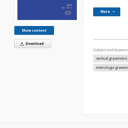
More
Show content
Download
Subject and keywor
vertical gravimetri
metrologia grawim