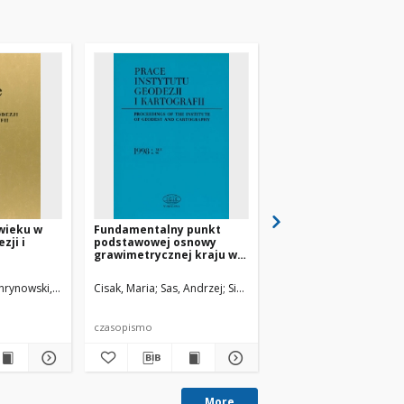
wieku w
Fundamentalny punkt
Leonid G. Kasyanenk
zji i
podstawowej osnowy
grawimetrycznej kraju w
Borowej Górze
hrynowski, Andrzej
Cisak, Maria
Sas, Andrzej
Siporski, Lucjan
Sas-Uhrynowski, Andrze
czasopismo
czasopismo
More