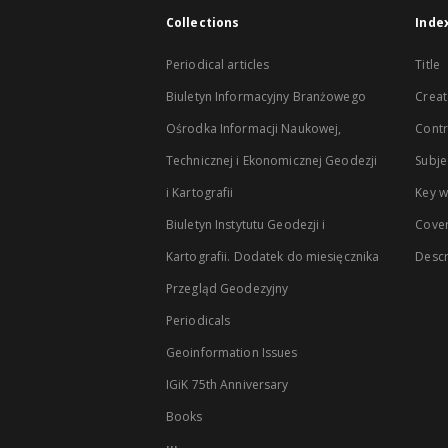
Collections
Inde
Periodical articles
Title
Biuletyn Informacyjny Branżowego
Creat
Ośrodka Informacji Naukowej,
Contr
Technicznej i Ekonomicznej Geodezji
Subje
i Kartografii
Key 
Biuletyn Instytutu Geodezji i
Cove
Kartografii. Dodatek do miesięcznika
Descr
Przegląd Geodezyjny
Periodicals
Geoinformation Issues
IGiK 75th Anniversary
Books
...