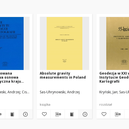
zowana
Absolute gravity
Geodezja w XXI 
wa osnowa
measurements in Poland
Instytucie Geode
yczna kraju
Kartografii
ski, Andrzej
Cisak, Maria
Sas-Uhrynowski, Andrzej
Sas, Andrzej
Siporski, Lucjan
Kryński, Jan
Sas-U
książka
rozdział