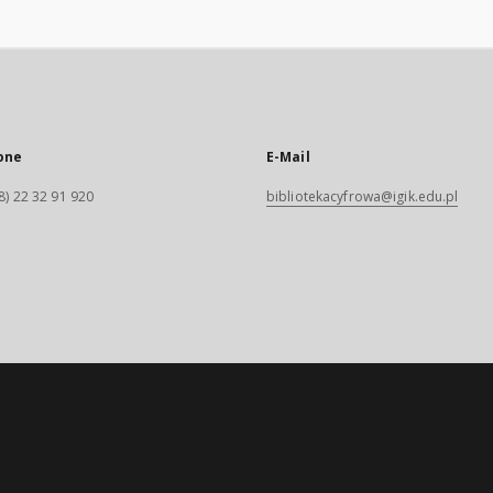
one
E-Mail
8) 22 32 91 920
bibliotekacyfrowa@igik.edu.pl