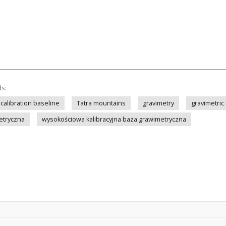
ds:
c calibration baseline
Tatra mountains
gravimetry
gravimetric
etryczna
wysokościowa kalibracyjna baza grawimetryczna