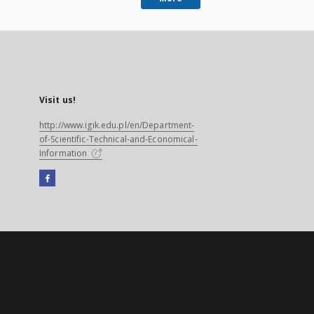
Visit us!
http://www.igik.edu.pl/en/Department-
of-Scientific-Technical-and-Economical-
Information
Facebook
External
link,
will
open
in
a
new
tab