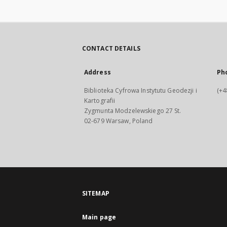
CONTACT DETAILS
Address
Ph
Biblioteka Cyfrowa Instytutu Geodezji i
(+4
Kartografii
Zygmunta Modzelewskiego 27 St.
02-679 Warsaw, Poland
SITEMAP
Main page