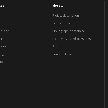
xes
More...
Project description
or
Terms of use
ibutor
Bibliographic database
ct
Frequently asked questions
words
Stats
rage
Contact details
iption