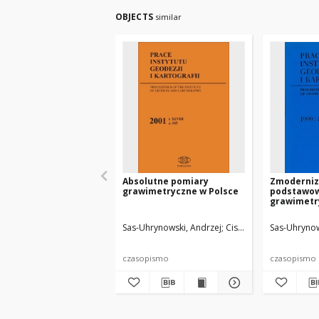
OBJECTS
similar
Absolutne pomiary
Zmoderni
grawimetryczne w Polsce
podstawo
grawimetr
(POGK 97)
Sas-Uhrynowski, Andrzej
Cisak, Maria
Sas-Uhrynow
czasopismo
czasopismo