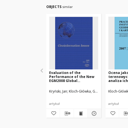
OBJECTS
similar
Evaluation of the
Ocena jak
Performance of the New
terenowych
EGM2008 Global
analiza ic
Geopotential Model over
do oblicz
Poland
terenowyc
Kryński, Jan
Kloch-Główka, Grażyna
Kloch-Główk
Polski spe
wymagani
centymetr
artykuł
artykuł