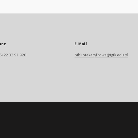
one
E-Mail
8) 22 32 91 920
bibliotekacyfrowa@igik.edu.pl