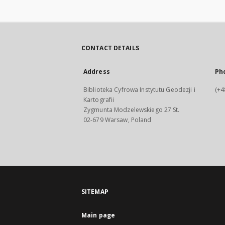
CONTACT DETAILS
Address
Ph
Biblioteka Cyfrowa Instytutu Geodezji i
(+4
Kartografii
Zygmunta Modzelewskiego 27 St.
02-679 Warsaw, Poland
SITEMAP
Main page