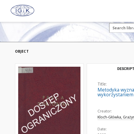
OBJECT
DESCRIPT
Title:
Metodyka wyznac
wykorzystaniem 
Creator:
Kloch-Główka, Graży
Date: