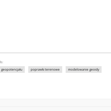
ds:
 geopotencjału
poprawki terenowe
modelowanie geoidy