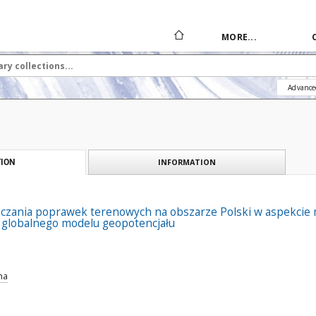
MORE...
Advance
INFORMATION
ION
zania poprawek terenowych na obszarze Polski w aspekcie m
globalnego modelu geopotencjału
na