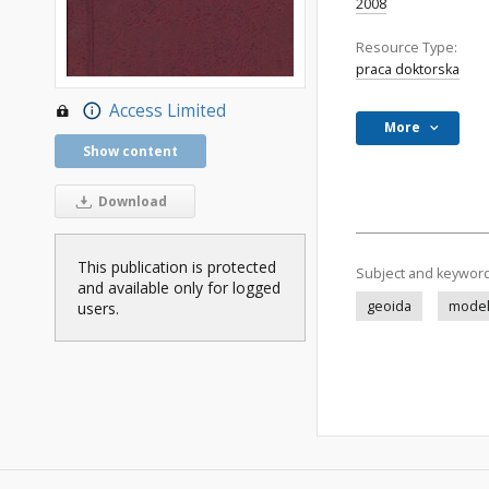
2008
Resource Type:
praca doktorska
Access Limited
More
Show content
Download
This publication is protected
Subject and keywor
and available only for logged
geoida
model
users.