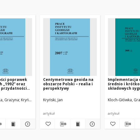
ości poprawek
Centymetrowa geoida na
Implementacja d
 „1992” oraz
obszarze Polski – realia i
średnio i krótk
h przydatności
perspektywy
składowych syg
enia poprawek
funkcjonałów p
h na obszarze
zakłócającego w
a, Grażyna
Kryński, Jan
Kryński, Jan
Kloch-Główka, Gr
łniających
modelowania ge
a
owej geoidy
artykuł
artykuł