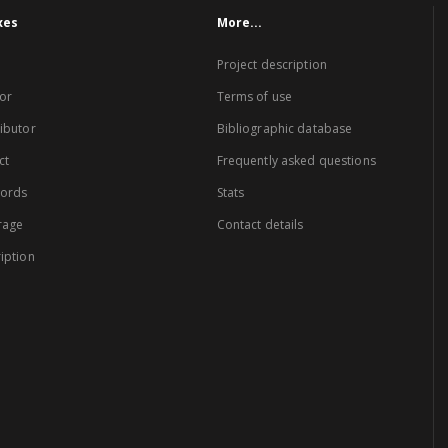
xes
More...
Project description
or
Terms of use
ibutor
Bibliographic database
ct
Frequently asked questions
words
Stats
rage
Contact details
iption