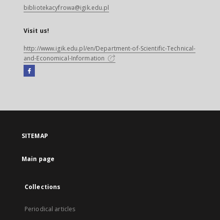
bibliotekacyfrowa@igik.edu.pl
Visit us!
http://www.igik.edu.pl/en/Department-of-Scientific-Technical-
and-Economical-Information
Facebook
External
link,
will
open
in
a
SITEMAP
new
tab
Main page
Collections
Periodical articles