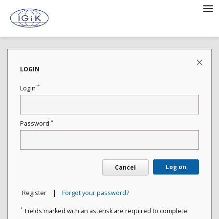
LOGIN
*
Login
*
Password
Log on
Cancel
|
Register
Forgot your password?
*
Fields marked with an asterisk are required to complete.