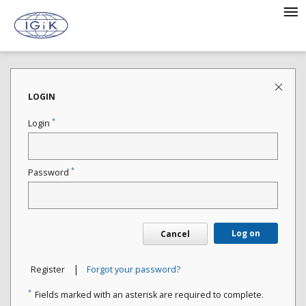
LOGIN
*
Login
*
Password
Log on
Cancel
|
Register
Forgot your password?
*
Fields marked with an asterisk are required to complete.