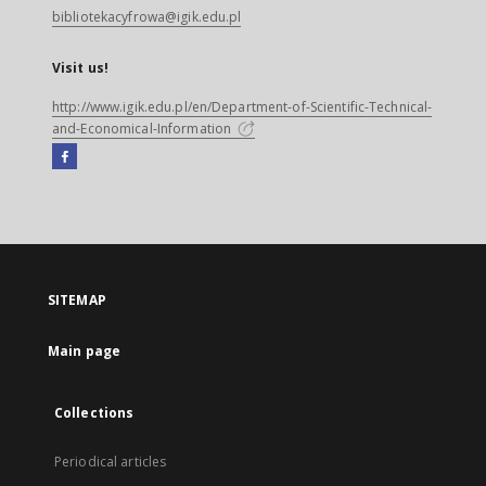
bibliotekacyfrowa@igik.edu.pl
Visit us!
http://www.igik.edu.pl/en/Department-of-Scientific-Technical-
and-Economical-Information
Facebook
External
link,
will
open
in
a
SITEMAP
new
tab
Main page
Collections
Periodical articles