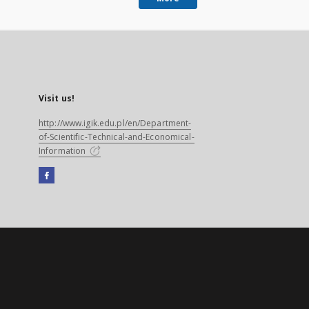
Visit us!
http://www.igik.edu.pl/en/Department-
of-Scientific-Technical-and-Economical-
Information
Facebook
External
link,
will
open
in
a
new
tab