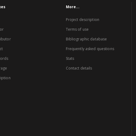
xes
More...
Project description
or
Terms of use
ibutor
Bibliographic database
ct
Frequently asked questions
words
Stats
rage
Contact details
iption