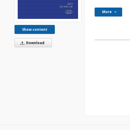
More
Show content
Download