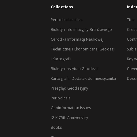
Collections
Inde
Periodical articles
Title
Biuletyn Informacyjny Branżowego
Creat
Ośrodka Informacji Naukowej,
Contr
Technicznej i Ekonomicznej Geodezji
Subje
i Kartografii
Key 
Biuletyn Instytutu Geodezji i
Cove
Kartografii. Dodatek do miesięcznika
Descr
Przegląd Geodezyjny
Periodicals
Geoinformation Issues
IGiK 75th Anniversary
Books
...