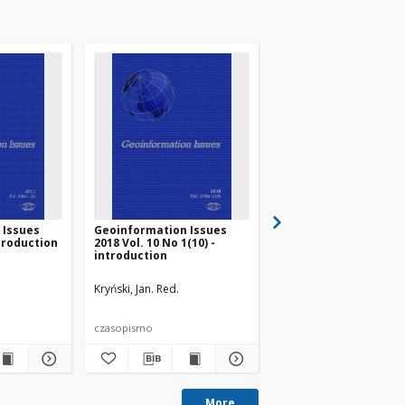
 Issues
Geoinformation Issues
Geoinformation Issu
ntroduction
2018 Vol. 10 No 1(10) -
2016 Vol. 8 No 1(8) -
introduction
introduction
Kryński, Jan. Red.
Kryński, Jan. Red.
czasopismo
czasopismo
More