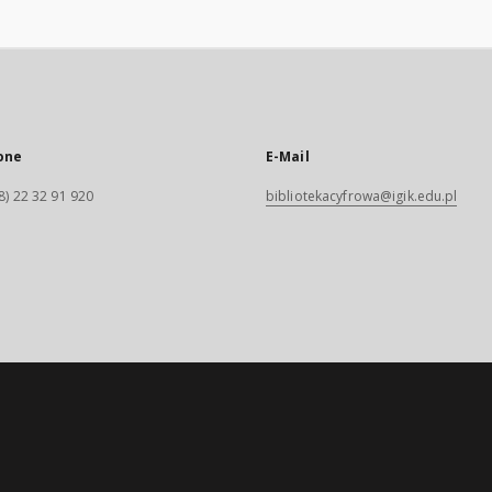
one
E-Mail
8) 22 32 91 920
bibliotekacyfrowa@igik.edu.pl