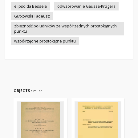
elipsoida Bessela
odwzorowanie Gaussa-Krűgera
Gutkowski Tadeusz
zbieżność południków ze współrzędnych prostokątnych
punktu
współrzędne prostokątne punktu
OBJECTS
similar