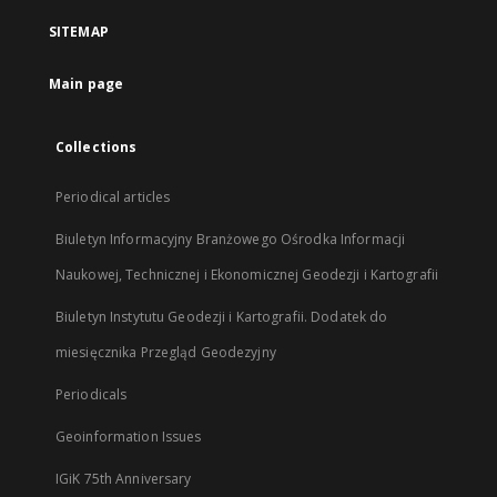
a
SITEMAP
new
tab
Main page
Collections
Periodical articles
Biuletyn Informacyjny Branżowego Ośrodka Informacji
Naukowej, Technicznej i Ekonomicznej Geodezji i Kartografii
Biuletyn Instytutu Geodezji i Kartografii. Dodatek do
miesięcznika Przegląd Geodezyjny
Periodicals
Geoinformation Issues
IGiK 75th Anniversary