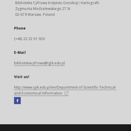
Biblioteka Cyfrowa Instytutu Geodezji i Kartografii
Zygmunta Modzelewskiego 27 St.
02-679 Warsaw, Poland
Phone
(+48) 22 32 91 920
E-Mail
bibliotekacyfrowa@igik.edu.pl
Visit us!
http://www.igik.edu.pl/en/Department-of-Scientific-Technical-
and-Economical-Information
Facebook
External
link,
will
open
in