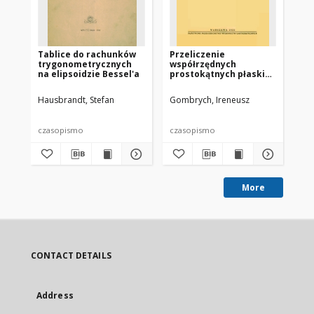
Tablice do rachunków
Przeliczenie
Pr
trygonometrycznych
współrzędnych
sz
na elipsoidzie Bessel'a
prostokątnych płaskich
ws
w odwzorowaniu
od
Gaussa-Kruegera z
Kr
Hausbrandt, Stefan
Gombrych, Ireneusz
Szc
jednej elipsoidy na
ws
drugą
ge
czasopismo
czasopismo
cz
More
CONTACT DETAILS
Address