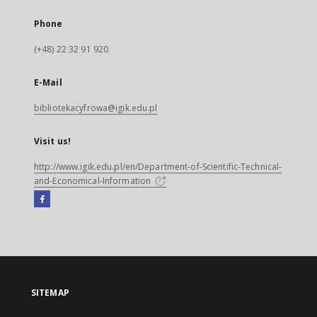
Phone
(+48) 22 32 91 920
E-Mail
bibliotekacyfrowa@igik.edu.pl
Visit us!
http://www.igik.edu.pl/en/Department-of-Scientific-Technical-
and-Economical-Information
Facebook
External
link,
will
open
in
a
SITEMAP
new
tab