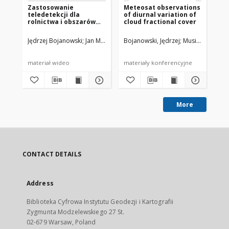
Zastosowanie
Meteosat observations
AV
teledetekcji dla
of diurnal variation of
cl
rolnictwa i obszarów
cloud fractional cover
Ce
łąkowych
by
Ob
Jędrzej Bojanowski
Jan Musiał
Bojanowski, Jędrzej
Musiał, Jan
Mus
(V
Py
materiał wideo
materiały konferencyjne
art
More
CONTACT DETAILS
Address
Biblioteka Cyfrowa Instytutu Geodezji i Kartografii
Zygmunta Modzelewskiego 27 St.
02-679 Warsaw, Poland