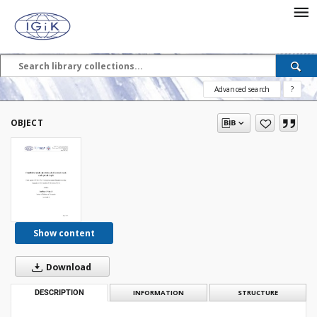
Advanced search
?
OBJECT
Show content
Download
DESCRIPTION
INFORMATION
STRUCTURE