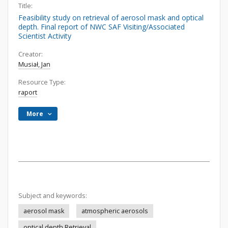
Title:
Feasibility study on retrieval of aerosol mask and optical
depth. Final report of NWC SAF Visiting/Associated
Scientist Activity
Creator:
Musiał, Jan
Resource Type:
raport
More
Subject and keywords:
aerosol mask
atmospheric aerosols
optical depth Retrieval