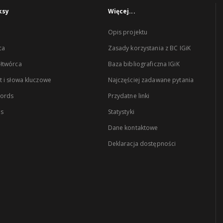
ksy
Więcej...
Opis projektu
ca
Zasady korzystania z BC IGiK
łtwórca
Baza bibliograficzna IGiK
 i słowa kluczowe
Najczęściej zadawane pytania
words
Przydatne linki
es
Statystyki
Dane kontaktowe
Deklaracja dostępności