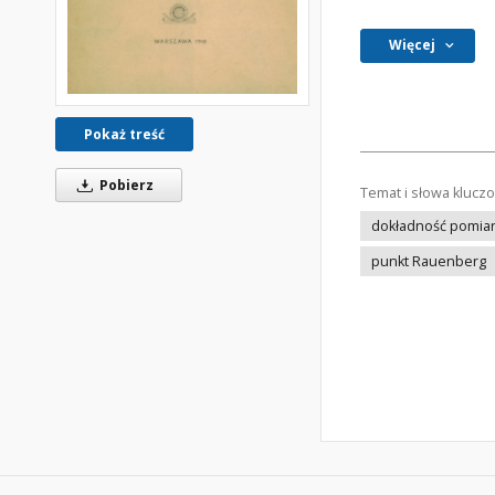
Więcej
Pokaż treść
Pobierz
Temat i słowa klucz
dokładność pomia
punkt Rauenberg