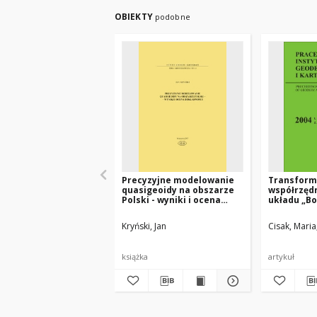
OBIEKTY
podobne
Precyzyjne modelowanie
Transform
quasigeoidy na obszarze
współrzęd
Polski - wyniki i ocena
układu „B
dokładności
układu „19
Kryński, Jan
Cisak, Maria
książka
artykuł