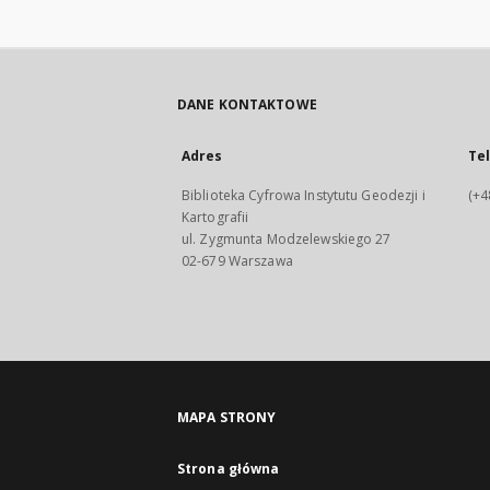
DANE KONTAKTOWE
Adres
Te
Biblioteka Cyfrowa Instytutu Geodezji i
(+4
Kartografii
ul. Zygmunta Modzelewskiego 27
02-679 Warszawa
MAPA STRONY
Strona główna