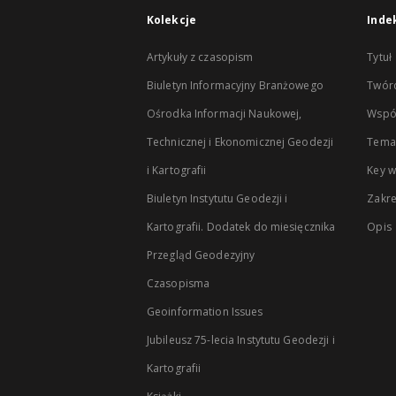
Kolekcje
Inde
Artykuły z czasopism
Tytuł
Biuletyn Informacyjny Branżowego
Twór
Ośrodka Informacji Naukowej,
Wspó
Technicznej i Ekonomicznej Geodezji
Temat
i Kartografii
Key 
Biuletyn Instytutu Geodezji i
Zakr
Kartografii. Dodatek do miesięcznika
Opis
Przegląd Geodezyjny
Czasopisma
Geoinformation Issues
Jubileusz 75-lecia Instytutu Geodezji i
Kartografii