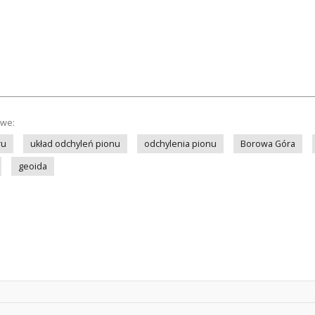
owe:
ru
układ odchyleń pionu
odchylenia pionu
Borowa Góra
geoida