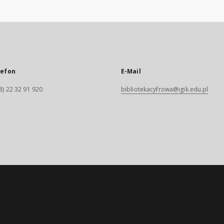
lefon
E-Mail
8) 22 32 91 920
bibliotekacyfrowa@igik.edu.pl