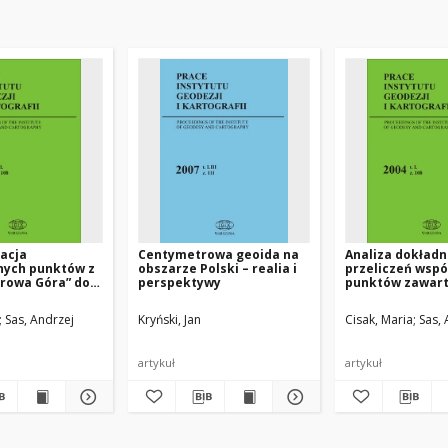
acja
Centymetrowa geoida na
Analiza dokładn
nych punktów z
obszarze Polski – realia i
przeliczeń wsp
orowa Góra” do
perspektywy
punktów zawart
42”
bazie danych
grawimetryczny
Sas, Andrzej
Kryński, Jan
Cisak, Maria
Sas, 
układu „Borowa
układ „1942”
artykuł
artykuł