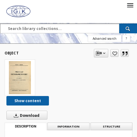
Advanced search
?
OBJECT
Show content
Download
DESCRIPTION
INFORMATION
STRUCTURE