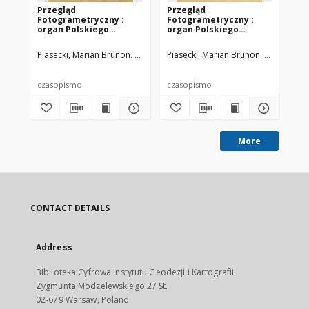
Przegląd
Przegląd
Pr
Fotogrametryczny :
Fotogrametryczny :
Fo
organ Polskiego
organ Polskiego
or
Towarzystwa
Towarzystwa
To
Fotogrametrycznego,
Fotogrametrycznego,
Fo
Piasecki, Marian Brunon. Red.
Polskie Towarzystwo Fotogrametryczn
Piasecki, Marian Brunon. Red.
Polsk
Pia
1932
1934
19
czasopismo
czasopismo
cz
More
CONTACT DETAILS
Address
Biblioteka Cyfrowa Instytutu Geodezji i Kartografii
Zygmunta Modzelewskiego 27 St.
02-679 Warsaw, Poland