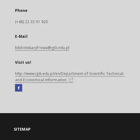
Phone
(+48) 22 32 91 920
E-Mail
bibliotekacyfrowa@igik.edu.pl
Visit us!
http://www.igik.edu.pl/en/Department-of-Scientific-Technical-
and-Economical-Information
Facebook
External
link,
will
open
in
a
SITEMAP
new
tab