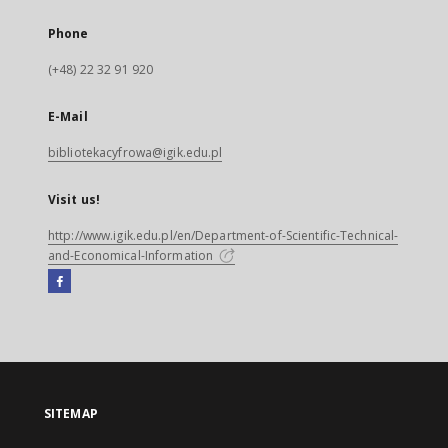
Phone
(+48) 22 32 91 920
E-Mail
bibliotekacyfrowa@igik.edu.pl
Visit us!
http://www.igik.edu.pl/en/Department-of-Scientific-Technical-
and-Economical-Information
Facebook
External
link,
will
open
in
a
SITEMAP
new
tab