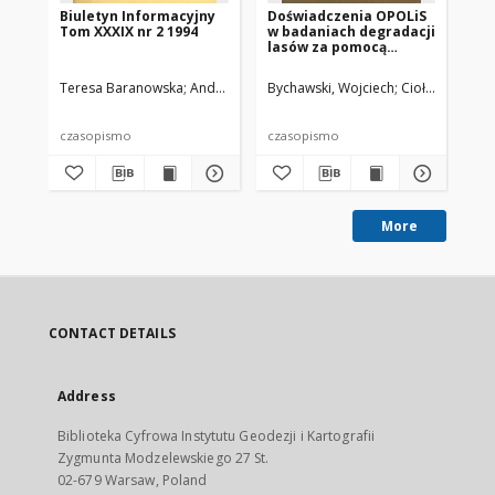
Biuletyn Informacyjny
Doświadczenia OPOLiS
Bi
Tom XXXIX nr 2 1994
w badaniach degradacji
To
lasów za pomocą
teledetekcji lotniczej i
satelitarnej
Teresa Baranowska
Andrzej Zgliński
Bychawski, Wojciech
Ciołkosz, Andr
Mie
czasopismo
czasopismo
cz
More
CONTACT DETAILS
Address
Biblioteka Cyfrowa Instytutu Geodezji i Kartografii
Zygmunta Modzelewskiego 27 St.
02-679 Warsaw, Poland